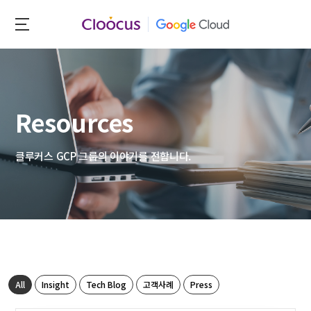
Skip
to
클
main
루
content
커
스
Resources
클루커스 GCP 그룹의 이야기를 전합니다.
All
Insight
Tech Blog
고객사례
Press