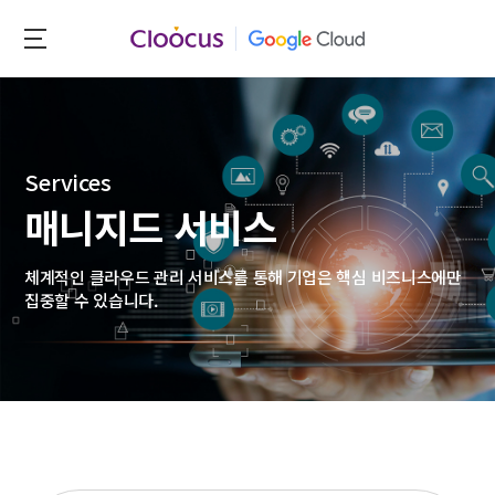
Skip
to
클
main
루
content
커
스
Services
매니지드 서비스
체계적인 클라우드 관리 서비스를 통해 기업은 핵심 비즈니스에만
집중할 수 있습니다.