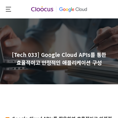
Skip
to
클
main
루
content
커
스
[Tech 033] Google Cloud APIs를 통한
효율적이고 안정적인 애플리케이션 구성