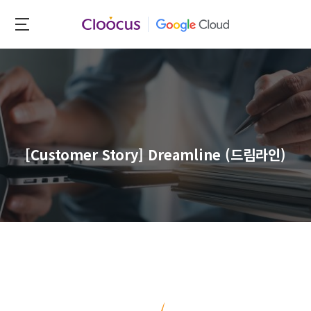
Skip
to
클
main
루
content
커
스
[Customer Story] Dreamline (드림라인)