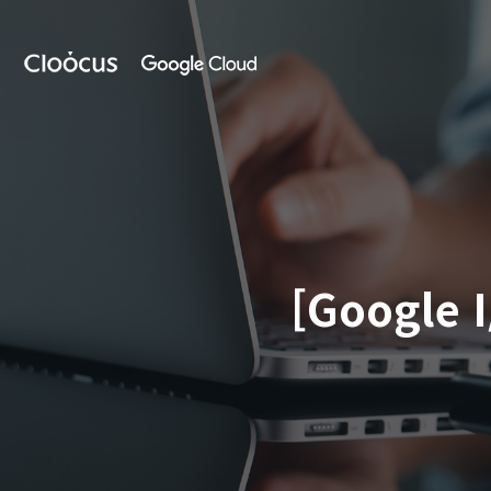
Skip
to
클
main
루
content
커
스
[Googl