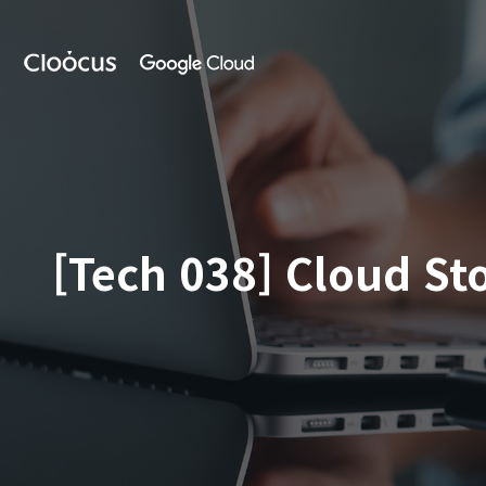
Skip
to
클
main
루
content
커
스
[Tech 038] Cloud