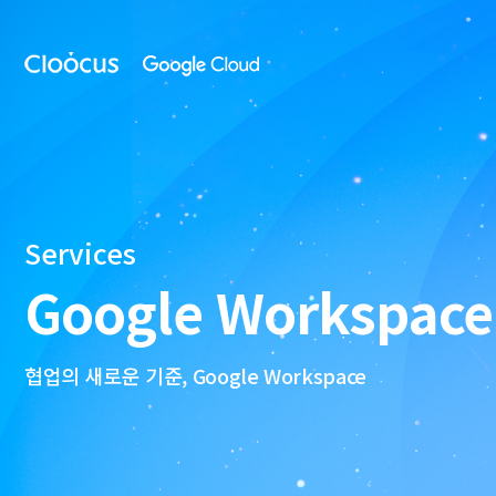
Skip
to
클
main
루
content
커
스
Services
Google Workspace
협업의 새로운 기준, Google Workspace