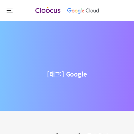
Skip
to
클
main
루
content
커
스
[태그:]
Google