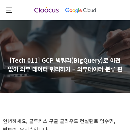
Skip
to
클
main
루
content
커
스
[Tech 011] GCP 빅쿼리(BigQuery)로 이전
없이 외부 데이터 쿼리하기 – 외부데이터 분류 편
안녕하세요, 클루커스 구글 클라우드 컨설턴트 엄수민,
박보련, 오지수입니다.